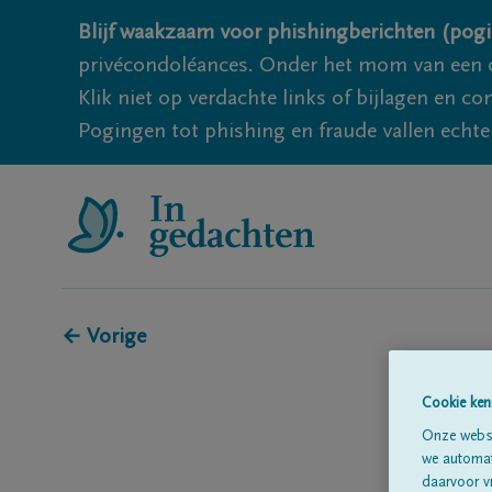
Blijf waakzaam voor phishingberichten (pogi
privécondoléances. Onder het mom van een c
Klik niet op verdachte links of bijlagen en 
Pogingen tot phishing en fraude vallen echter
← Vorige
Cookie ken
Onze websi
we automati
daarvoor v