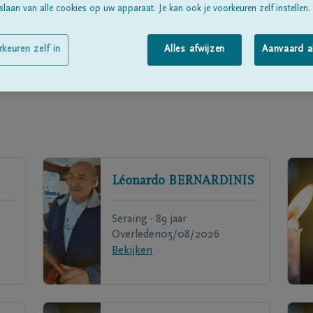
laan van alle cookies op uw apparaat. Je kan ook je voorkeuren zelf instellen.
rkeuren zelf in
Alles afwijzen
Aanvaard a
Léonardo
BERNARDINIS
Seraing - 89 jaar
Overleden
05/08/2026
Bekijken