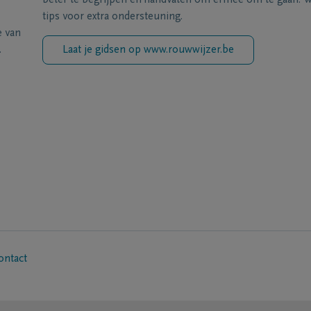
beter te begrijpen en handvaten om ermee om te gaan. Wi
tips voor extra ondersteuning.
e van
.
Laat je gidsen op www.rouwwijzer.be
ontact