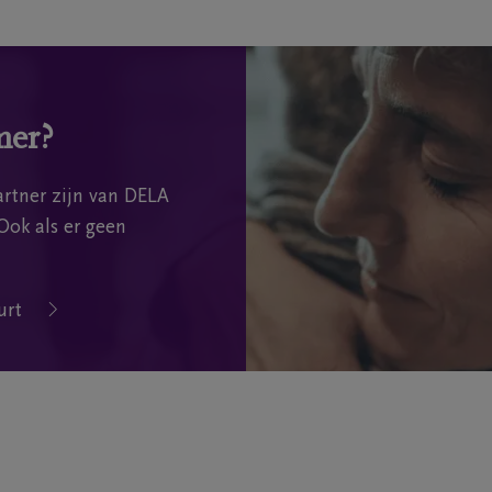
mer?
rtner zijn van DELA
Ook als er geen
urt