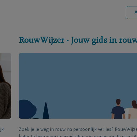
A
RouwWijzer - Jouw gids in rou
jk
Zoek je je weg in rouw na persoonlijk verlies? RouwWij