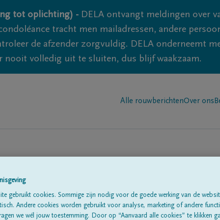
ng tot oplichting) -
DELA ontvangt meldingen over va
ondoléance tracht men mailadressen, andere persoon
controleer de afzender zorgvuldig. DELA onderneemt m
 nooit volledig uit te sluiten, dus blijf waakzaam.
Alle rouwberichten
Over ons
B
nisgeving
te gebruikt cookies. Sommige zijn nodig voor de goede werking van de websit
sch. Andere cookies worden gebruikt voor analyse, marketing of andere functio
te
ragen we wél jouw toestemming. Door op “Aanvaard alle cookies” te klikken g