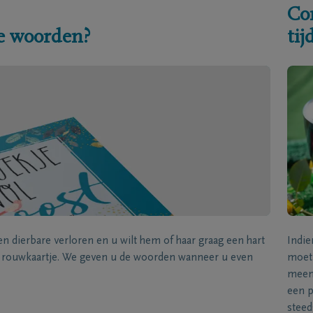
Co
e woorden?
ti
een dierbare verloren en u wilt hem of haar graag een hart
Indie
k rouwkaartje. We geven u de woorden wanneer u even
moet 
meene
een p
steed