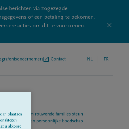
lse berichten via zogezegde
sgegevens of een betaling te bekomen.
eerdere acties om dit te voorkomen.
egrafenisondernemers
Contact
NL
FR
Een platform om rouwende families steun
e en plaatsen
naliteiten;
 betuigen met een persoonlijke boodschap
aat u akkoord