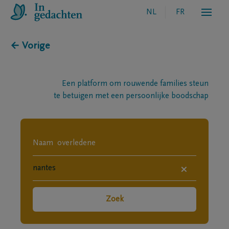
NL
FR
← Vorige
Een platform om rouwende families steun
te betuigen met een persoonlijke boodschap
×
Zoek