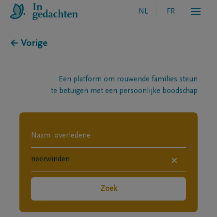
NL
FR
← Vorige
Een platform om rouwende families steun
te betuigen met een persoonlijke boodschap
×
Zoek