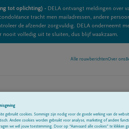
ng tot oplichting) -
DELA ontvangt meldingen over va
ondoléance tracht men mailadressen, andere persoon
controleer de afzender zorgvuldig. DELA onderneemt m
 nooit volledig uit te sluiten, dus blijf waakzaam.
Alle rouwberichten
Over ons
B
nisgeving
te gebruikt cookies. Sommige zijn nodig voor de goede werking van de websit
sch. Andere cookies worden gebruikt voor analyse, marketing of andere functio
te
ragen we wél jouw toestemming. Door op “Aanvaard alle cookies” te klikken g