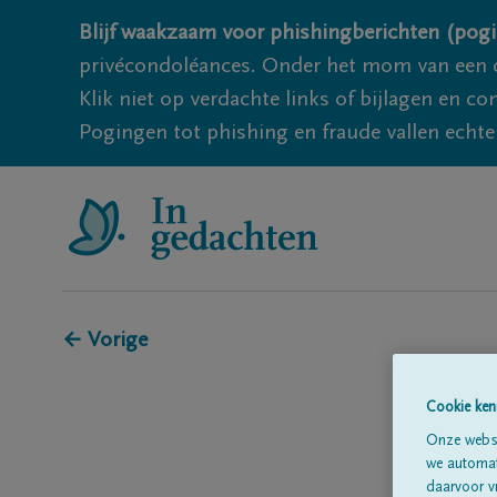
Blijf waakzaam voor phishingberichten (pogi
privécondoléances. Onder het mom van een c
Klik niet op verdachte links of bijlagen en 
Pogingen tot phishing en fraude vallen echter
← Vorige
Cookie ken
Onze websi
we automati
daarvoor v