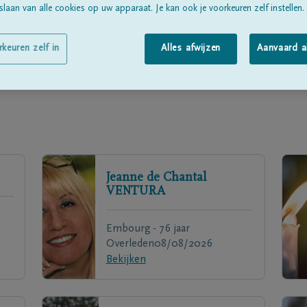
laan van alle cookies op uw apparaat. Je kan ook je voorkeuren zelf instellen.
rkeuren zelf in
Alles afwijzen
Aanvaard a
Jeanne de Chantal
VENTURA
Embourg - 76 jaar
Overleden
08/08/2026
Bekijken