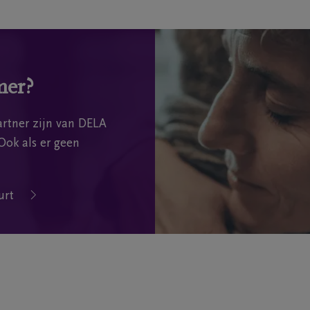
mer?
rtner zijn van DELA
Ook als er geen
urt