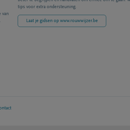
beter te begrijpen en handvaten om ermee om te gaan. Wi
tips voor extra ondersteuning.
e van
.
Laat je gidsen op www.rouwwijzer.be
ontact