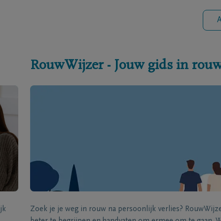
A
RouwWijzer - Jouw gids in rou
jk
Zoek je je weg in rouw na persoonlijk verlies? RouwWij