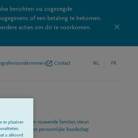
lse berichten via zogezegde
sgegevens of een betaling te bekomen.
eerdere acties om dit te voorkomen.
egrafenisondernemers
Contact
NL
FR
Een platform om rouwende families steun
e en plaatsen
naliteiten;
 betuigen met een persoonlijke boodschap
aat u akkoord