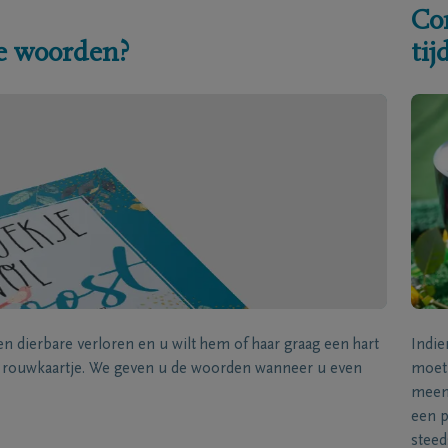
Co
e woorden?
ti
een dierbare verloren en u wilt hem of haar graag een hart
Indie
k rouwkaartje. We geven u de woorden wanneer u even
moet 
meene
een p
steed