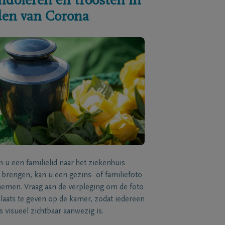
ndoleren en troosten in
jden van Corona
n u een familielid naar het ziekenhuis
brengen, kan u een gezins- of familiefoto
men. Vraag aan de verpleging om de foto
laats te geven op de kamer, zodat iedereen
s visueel zichtbaar aanwezig is.