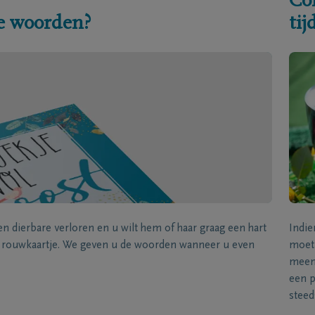
Co
e woorden?
ti
een dierbare verloren en u wilt hem of haar graag een hart
Indie
k rouwkaartje. We geven u de woorden wanneer u even
moet 
meene
een p
steed