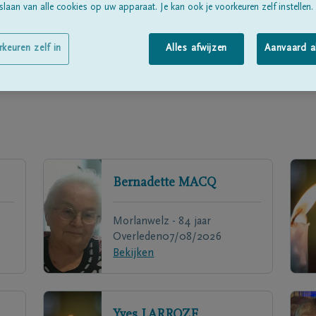
laan van alle cookies op uw apparaat. Je kan ook je voorkeuren zelf instellen.
rkeuren zelf in
Alles afwijzen
Aanvaard a
Bernadette
MACQ
Morlanwelz - 84 jaar
Overleden
07/08/2026
Bekijken
Yves
LARROZE