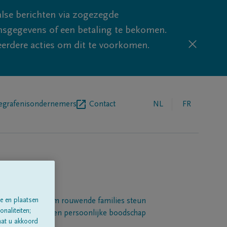
lse berichten via zogezegde
sgegevens of een betaling te bekomen.
eerdere acties om dit te voorkomen.
egrafenisondernemers
Contact
NL
FR
e en plaatsen
Een platform om rouwende families steun
naliteiten;
 betuigen met een persoonlijke boodschap
aat u akkoord