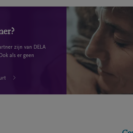
mer?
rtner zijn van DELA
Ook als er geen
urt