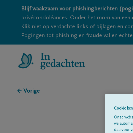
Blijf waakzaam voor phishingberichten (pogi
privécondoléances. Onder het mom van een c
Klik niet op verdachte links of bijlagen en 
Pogingen tot phishing en fraude vallen echter
← Vorige
Cookie ken
Onze websi
we automati
daarvoor v