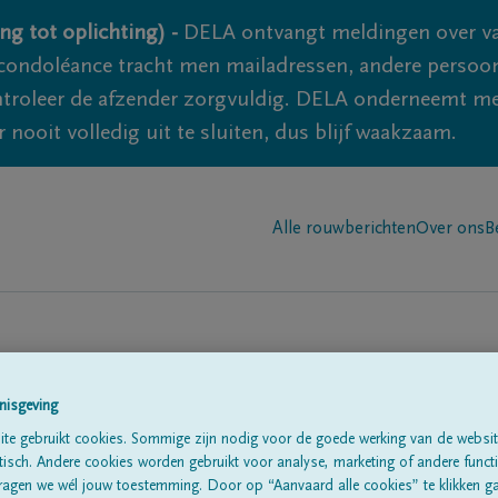
ng tot oplichting) -
DELA ontvangt meldingen over va
ondoléance tracht men mailadressen, andere persoon
controleer de afzender zorgvuldig. DELA onderneemt m
 nooit volledig uit te sluiten, dus blijf waakzaam.
Alle rouwberichten
Over ons
B
nisgeving
te gebruikt cookies. Sommige zijn nodig voor de goede werking van de websit
sch. Andere cookies worden gebruikt voor analyse, marketing of andere functio
te
ragen we wél jouw toestemming. Door op “Aanvaard alle cookies” te klikken g