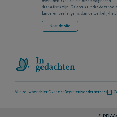
overlijden. Ook als die omstandigheden
dramatisch zijn. Ga ervan uit dat de fantasi
kinderen veel erger is dan de werkelijkheid
Naar de site
Alle rouwberichten
Over ons
Begrafenisondernemers
C
© DELA
Ge