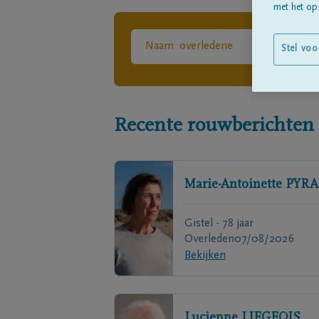
met het ops
Stel voo
Recente rouwberichten
Marie-Antoinette
PYRA
Gistel - 78 jaar
Overleden
07/08/2026
Bekijken
Lucienne
LIEGEOIS