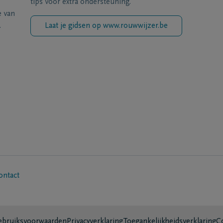
tips voor extra ondersteuning.
e van
.
Laat je gidsen op www.rouwwijzer.be
ontact
bruiksvoorwaarden
Privacyverklaring
Toegankelijkheidsverklaring
C