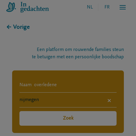
NL
FR
← Vorige
Een platform om rouwende families steun
te betuigen met een persoonlijke boodschap
×
Zoek