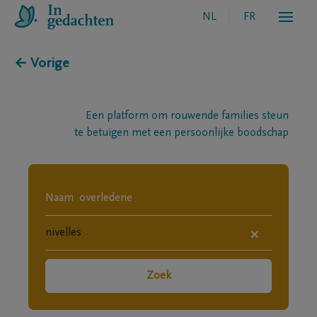
NL
FR
← Vorige
Een platform om rouwende families steun
te betuigen met een persoonlijke boodschap
×
Zoek