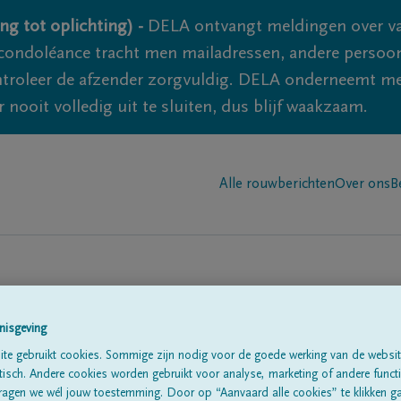
ng tot oplichting) -
DELA ontvangt meldingen over va
ondoléance tracht men mailadressen, andere persoon
controleer de afzender zorgvuldig. DELA onderneemt m
 nooit volledig uit te sluiten, dus blijf waakzaam.
Alle rouwberichten
Over ons
B
nisgeving
te gebruikt cookies. Sommige zijn nodig voor de goede werking van de websit
sch. Andere cookies worden gebruikt voor analyse, marketing of andere functio
te
ragen we wél jouw toestemming. Door op “Aanvaard alle cookies” te klikken g