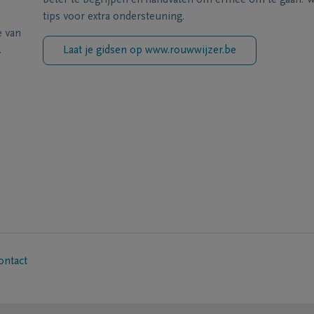
beter te begrijpen en handvaten om ermee om te gaan. Wi
tips voor extra ondersteuning.
e van
.
Laat je gidsen op www.rouwwijzer.be
ontact