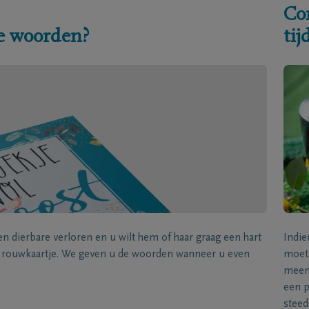
Co
e woorden?
ti
een dierbare verloren en u wilt hem of haar graag een hart
Indie
k rouwkaartje. We geven u de woorden wanneer u even
moet 
meene
een p
steed