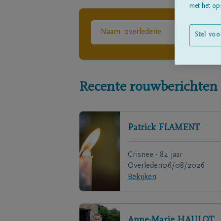
met het ops
Stel voo
Recente rouwberichten
Patrick
FLAMENT
Crisnee - 84 jaar
Overleden
06/08/2026
Bekijken
Anne-Marie
HAULOT