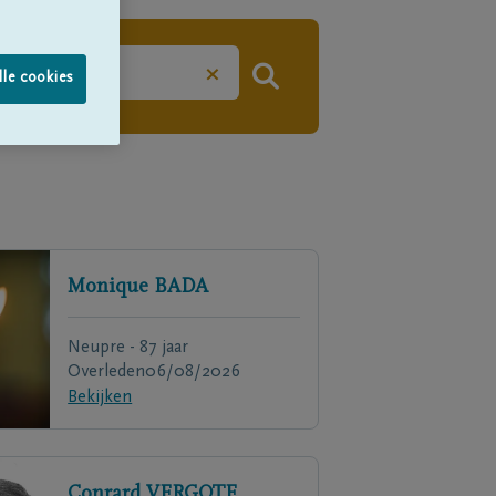
×
lle cookies
Monique
BADA
Neupre - 87 jaar
Overleden
06/08/2026
Bekijken
Conrard
VERGOTE