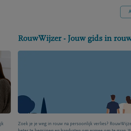
A
RouwWijzer - Jouw gids in rou
jk
Zoek je je weg in rouw na persoonlijk verlies? RouwWij