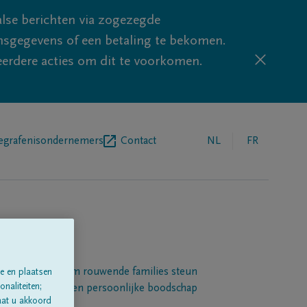
lse berichten via zogezegde
sgegevens of een betaling te bekomen.
eerdere acties om dit te voorkomen.
egrafenisondernemers
Contact
NL
FR
Een platform om rouwende families steun
e en plaatsen
naliteiten;
 betuigen met een persoonlijke boodschap
aat u akkoord