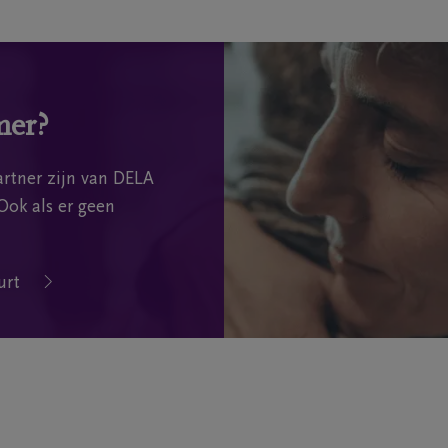
mer?
rtner zijn van DELA
Ook als er geen
urt