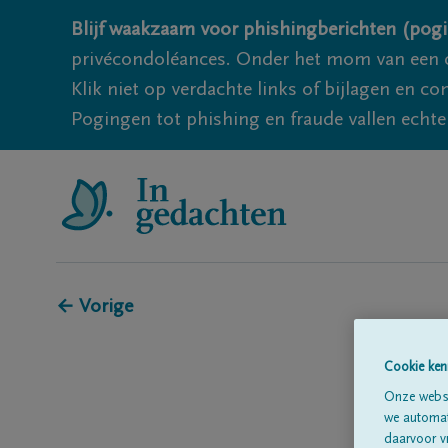
Blijf waakzaam voor phishingberichten (pogi
privécondoléances. Onder het mom van een c
Klik niet op verdachte links of bijlagen en 
Pogingen tot phishing en fraude vallen echter
← Vorige
Cookie ken
Onze websi
we automati
daarvoor v