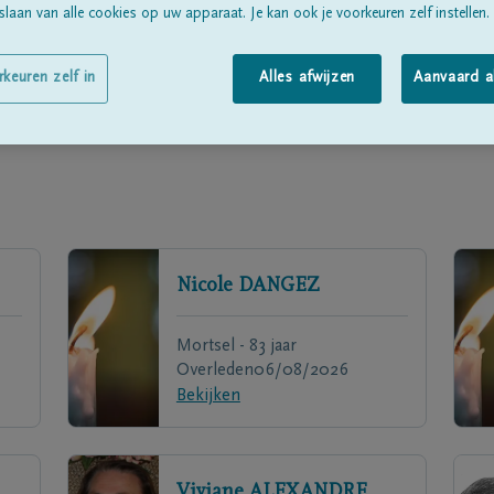
laan van alle cookies op uw apparaat. Je kan ook je voorkeuren zelf instellen.
rkeuren zelf in
Alles afwijzen
Aanvaard a
Nicole
DANGEZ
Mortsel - 83 jaar
Overleden
06/08/2026
Bekijken
Viviane
ALEXANDRE