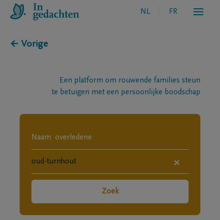
NL
FR
← Vorige
Een platform om rouwende families steun
te betuigen met een persoonlijke boodschap
×
Zoek