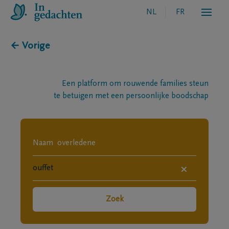
NL
FR
← Vorige
Een platform om rouwende families steun
te betuigen met een persoonlijke boodschap
×
Zoek