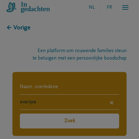
NL
FR
← Vorige
Een platform om rouwende families steun
te betuigen met een persoonlijke boodschap
×
Zoek