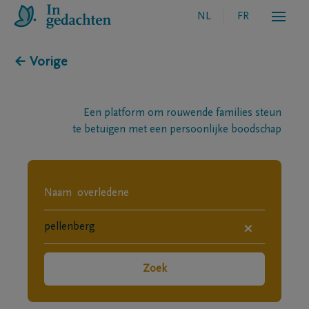
NL
FR
← Vorige
Een platform om rouwende families steun
te betuigen met een persoonlijke boodschap
×
Zoek