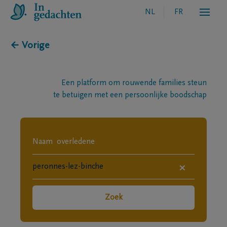
NL
FR
← Vorige
Een platform om rouwende families steun
te betuigen met een persoonlijke boodschap
×
Zoek