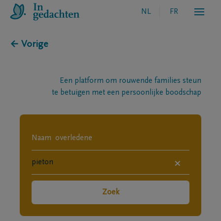
NL
FR
← Vorige
Een platform om rouwende families steun
te betuigen met een persoonlijke boodschap
×
Zoek