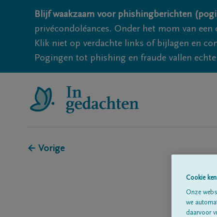
Blijf waakzaam voor phishingberichten (pogi
privécondoléances. Onder het mom van een c
Klik niet op verdachte links of bijlagen en 
Pogingen tot phishing en fraude vallen echter
← Vorige
Cookie ken
Onze websi
we automati
daarvoor v