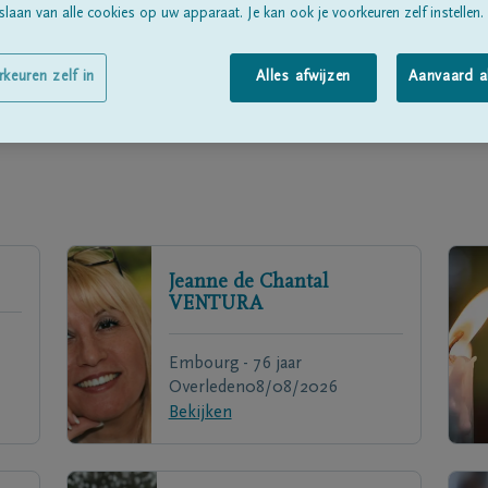
laan van alle cookies op uw apparaat. Je kan ook je voorkeuren zelf instellen.
rkeuren zelf in
Alles afwijzen
Aanvaard a
Jeanne de Chantal
VENTURA
Embourg - 76 jaar
Overleden
08/08/2026
Bekijken