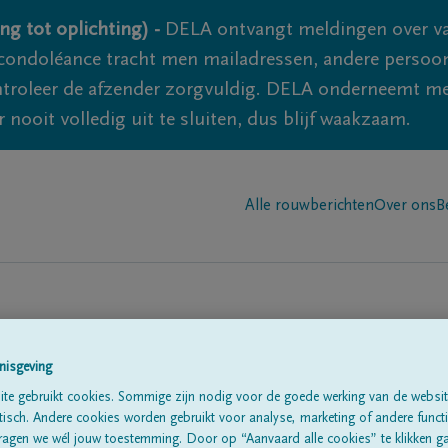
ng tot oplichting) -
DELA ontvangt meldingen over va
ondoléance tracht men mailadressen, andere persoon
controleer de afzender zorgvuldig. DELA onderneemt m
 nooit volledig uit te sluiten, dus blijf waakzaam.
Alle rouwberichten
Over ons
B
nisgeving
te gebruikt cookies. Sommige zijn nodig voor de goede werking van de websit
sch. Andere cookies worden gebruikt voor analyse, marketing of andere functio
te
ragen we wél jouw toestemming. Door op “Aanvaard alle cookies” te klikken g