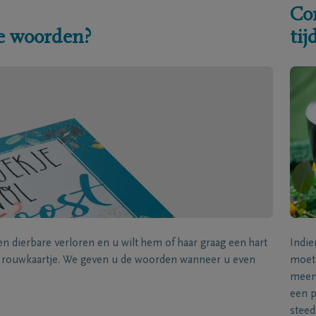
Co
e woorden?
ti
een dierbare verloren en u wilt hem of haar graag een hart
Indie
k rouwkaartje. We geven u de woorden wanneer u even
moet 
meene
een p
steed