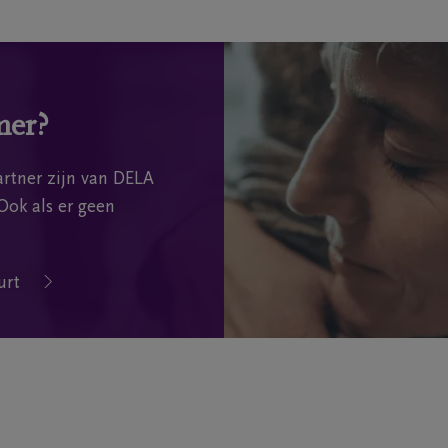
mer?
rtner zijn van DELA
Ook als er geen
urt