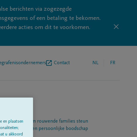
lse berichten via zogezegde
sgegevens of een betaling te bekomen.
eerdere acties om dit te voorkomen.
egrafenisondernemers
Contact
NL
FR
Een platform om rouwende families steun
e en plaatsen
naliteiten;
 betuigen met een persoonlijke boodschap
aat u akkoord