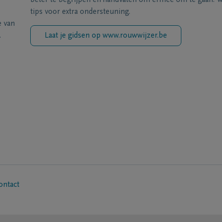
beter te begrijpen en handvaten om ermee om te gaan. Wi
tips voor extra ondersteuning.
e van
.
Laat je gidsen op www.rouwwijzer.be
ontact