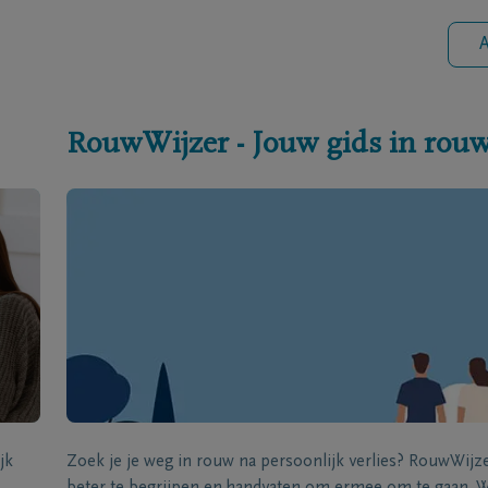
A
RouwWijzer - Jouw gids in rou
jk
Zoek je je weg in rouw na persoonlijk verlies? RouwWij