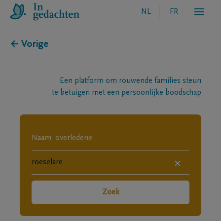
NL
FR
← Vorige
Een platform om rouwende families steun
te betuigen met een persoonlijke boodschap
×
Zoek