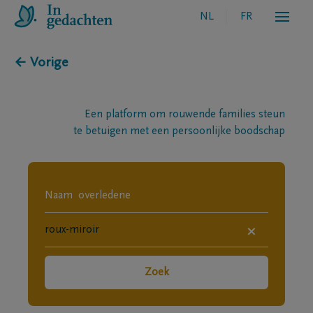
NL
FR
← Vorige
Een platform om rouwende families steun
te betuigen met een persoonlijke boodschap
×
Zoek