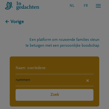
NL
FR
← Vorige
Een platform om rouwende families steun
te betuigen met een persoonlijke boodschap
×
Zoek