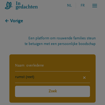
NL
FR
← Vorige
Een platform om rouwende families steun
te betuigen met een persoonlijke boodschap
×
Zoek