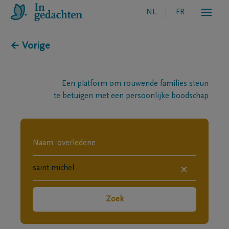
NL
FR
← Vorige
Een platform om rouwende families steun
te betuigen met een persoonlijke boodschap
×
Zoek