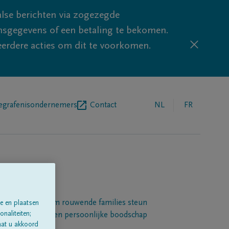
lse berichten via zogezegde
sgegevens of een betaling te bekomen.
eerdere acties om dit te voorkomen.
egrafenisondernemers
Contact
NL
FR
Een platform om rouwende families steun
e en plaatsen
naliteiten;
 betuigen met een persoonlijke boodschap
aat u akkoord