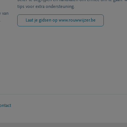
beter te begrijpen en handvaten om ermee om te gaan. Wi
tips voor extra ondersteuning.
e van
.
Laat je gidsen op www.rouwwijzer.be
ontact