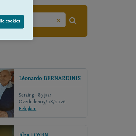
×
lle cookies
Léonardo
BERNARDINIS
Seraing - 89 jaar
Overleden
05/08/2026
Bekijken
Elza
LOYEN