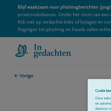
Blijf waakzaam voor phishingberichten (pogi
privécondoléances. Onder het mom van een c
Klik niet op verdachte links of bijlagen en 
Pogingen tot phishing en fraude vallen echter
← Vorige
Cookie ken
Onze websi
we automati
daarvoor v