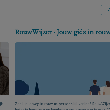
A
RouwWijzer - Jouw gids in rou
jk
Zoek je je weg in rouw na persoonlijk verlies? RouwWij