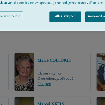
laan van alle cookies op uw apparaat. Je kan ook je voorkeuren zelf instellen.
rkeuren zelf in
Alles afwijzen
Aanvaard a
Marie
COLLINGE
Clavier - 94 jaar
Overleden
05/08/2026
Bekijken
-
Marcel
NEELS