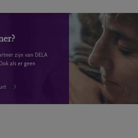
mer?
rtner zijn van DELA
Ook als er geen
urt