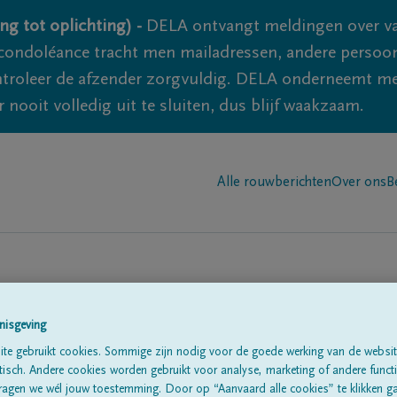
ng tot oplichting) -
DELA ontvangt meldingen over va
ondoléance tracht men mailadressen, andere persoon
controleer de afzender zorgvuldig. DELA onderneemt m
 nooit volledig uit te sluiten, dus blijf waakzaam.
Alle rouwberichten
Over ons
B
nisgeving
te gebruikt cookies. Sommige zijn nodig voor de goede werking van de websit
sch. Andere cookies worden gebruikt voor analyse, marketing of andere functio
te
ragen we wél jouw toestemming. Door op “Aanvaard alle cookies” te klikken g