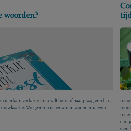
Co
e woorden?
ti
een dierbare verloren en u wilt hem of haar graag een hart
Indie
k rouwkaartje. We geven u de woorden wanneer u even
moet 
meene
een p
steed