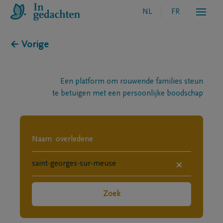
NL
FR
← Vorige
Een platform om rouwende families steun
te betuigen met een persoonlijke boodschap
×
Zoek