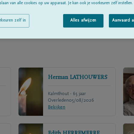
laan van alle cookies op uw apparaat. Je kan ook je voorkeuren zelf instellen.
rkeuren zelf in
Alles afwijzen
Aanvaard a
Herman
LATHOUWERS
Kalmthout - 65 jaar
Overleden
05/08/2026
Bekijken
Edith
HERREMERRE