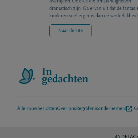
overlijden. Ook als die omstandigheden
dramatisch zijn. Ga ervan uit dat de fantasi
kinderen veel erger is dan de werkelijkheid
Naar de site
Alle rouwberichten
Over ons
Begrafenisondernemers
C
© DELA
Ge