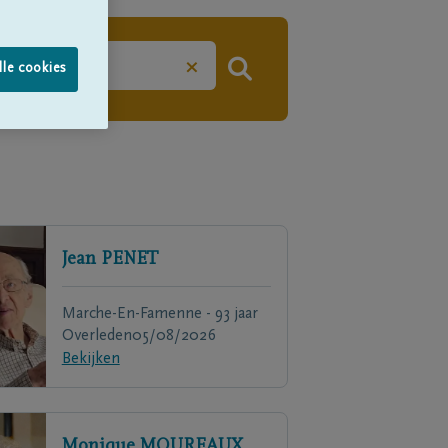
×
lle cookies
Jean
PENET
Marche-En-Famenne - 93 jaar
Overleden
05/08/2026
Bekijken
Monique
MOUREAUX