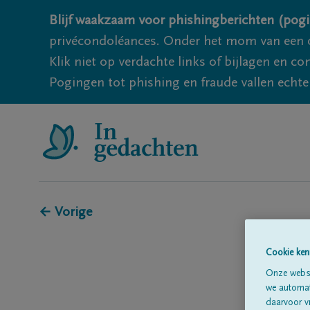
Blijf waakzaam voor phishingberichten (pogi
privécondoléances. Onder het mom van een c
Klik niet op verdachte links of bijlagen en 
Pogingen tot phishing en fraude vallen echter
← Vorige
Cookie ken
Onze websi
we automati
daarvoor v