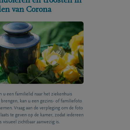
ndoleren en troosten in
jden van Corona
n u een familielid naar het ziekenhuis
brengen, kan u een gezins- of familiefoto
men. Vraag aan de verpleging om de foto
laats te geven op de kamer, zodat iedereen
s visueel zichtbaar aanwezig is.