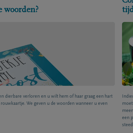
Co
e woorden?
ti
een dierbare verloren en u wilt hem of haar graag een hart
Indie
k rouwkaartje. We geven u de woorden wanneer u even
moet 
meene
een p
steed