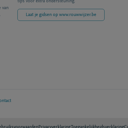
tips voor extra ondersteuning.
e van
.
Laat je gidsen op www.rouwwijzer.be
ontact
bruiksvoorwaarden
Privacyverklaring
Toegankelijkheidsverklaring
C