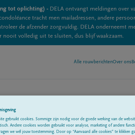
ng tot oplichting) -
DELA ontvangt meldingen over va
ondoléance tracht men mailadressen, andere persoon
controleer de afzender zorgvuldig. DELA onderneemt m
 nooit volledig uit te sluiten, dus blijf waakzaam.
Alle rouwberichten
Over ons
B
nisgeving
te gebruikt cookies. Sommige zijn nodig voor de goede werking van de websit
sch. Andere cookies worden gebruikt voor analyse, marketing of andere functio
te
ragen we wél jouw toestemming. Door op “Aanvaard alle cookies” te klikken g