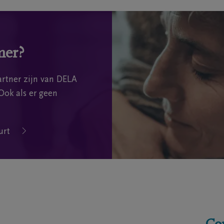
mer?
rtner zijn van DELA
Ook als er geen
urt