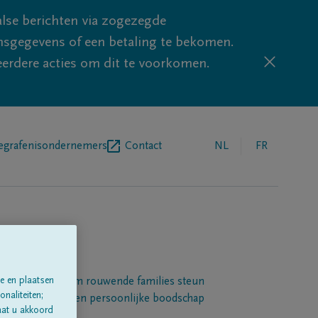
lse berichten via zogezegde
sgegevens of een betaling te bekomen.
eerdere acties om dit te voorkomen.
egrafenisondernemers
Contact
NL
FR
e en plaatsen
Een platform om rouwende families steun
naliteiten;
 betuigen met een persoonlijke boodschap
aat u akkoord