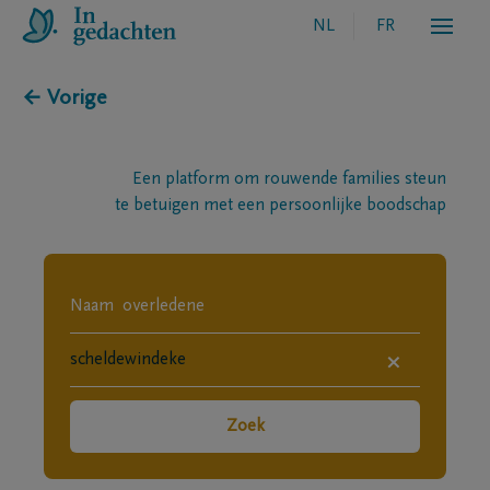
NL
FR
← Vorige
Een platform om rouwende families steun
te betuigen met een persoonlijke boodschap
×
Zoek