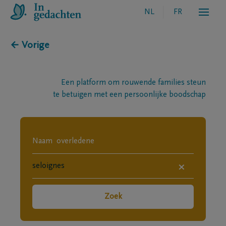
NL
FR
← Vorige
Een platform om rouwende families steun
te betuigen met een persoonlijke boodschap
×
Zoek