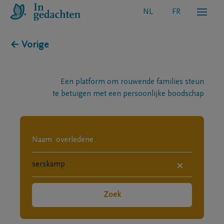
NL
FR
← Vorige
Een platform om rouwende families steun
te betuigen met een persoonlijke boodschap
×
Zoek