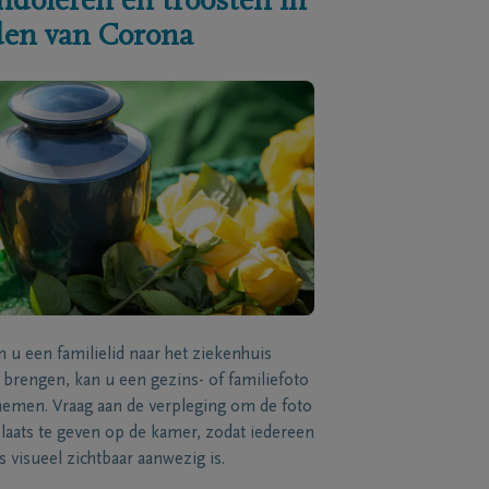
ndoleren en troosten in
jden van Corona
n u een familielid naar het ziekenhuis
brengen, kan u een gezins- of familiefoto
men. Vraag aan de verpleging om de foto
laats te geven op de kamer, zodat iedereen
s visueel zichtbaar aanwezig is.