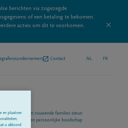
lse berichten via zogezegde
sgegevens of een betaling te bekomen.
eerdere acties om dit te voorkomen.
egrafenisondernemers
Contact
NL
FR
e en plaatsen
Een platform om rouwende families steun
naliteiten;
 betuigen met een persoonlijke boodschap
aat u akkoord