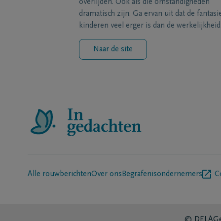
overlijden. Ook als die omstandigheden
dramatisch zijn. Ga ervan uit dat de fantasi
kinderen veel erger is dan de werkelijkheid
Naar de site
Alle rouwberichten
Over ons
Begrafenisondernemers
C
© DELA
Ge