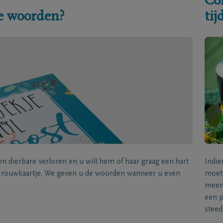
Co
e woorden?
ti
een dierbare verloren en u wilt hem of haar graag een hart
Indie
k rouwkaartje. We geven u de woorden wanneer u even
moet 
meene
een p
steed