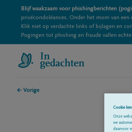
Blijf waakzaam voor phishingberichten (pogi
privécondoléances. Onder het mom van een c
Klik niet op verdachte links of bijlagen en 
Pogingen tot phishing en fraude vallen echter
← Vorige
Cookie ken
Onze websi
we automati
daarvoor v