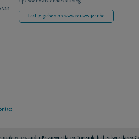
tips voor extra ondersteuning.
e van
.
Laat je gidsen op www.rouwwijzer.be
ontact
bruiksvoorwaarden
Privacyverklaring
Toegankelijkheidsverklaring
C