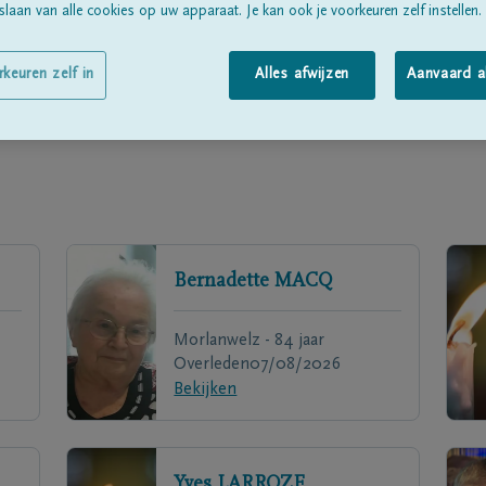
laan van alle cookies op uw apparaat. Je kan ook je voorkeuren zelf instellen.
rkeuren zelf in
Alles afwijzen
Aanvaard a
Bernadette
MACQ
Morlanwelz - 84 jaar
Overleden
07/08/2026
Bekijken
Yves
LARROZE