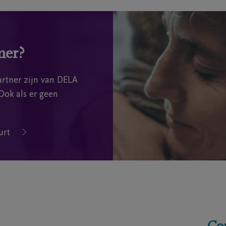
mer?
rtner zijn van DELA
Ook als er geen
urt