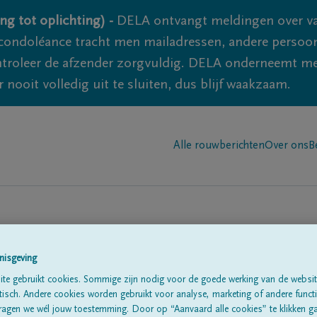
ng tot oplichting) -
DELA ontvangt meldingen over va
ondoléance tracht men mailadressen, andere persoon
controleer de afzender zorgvuldig. DELA onderneemt m
 nooit volledig uit te sluiten, dus blijf waakzaam.
Alle rouwberichten
Over ons
B
nisgeving
te gebruikt cookies. Sommige zijn nodig voor de goede werking van de websit
sch. Andere cookies worden gebruikt voor analyse, marketing of andere functio
te
ragen we wél jouw toestemming. Door op “Aanvaard alle cookies” te klikken g