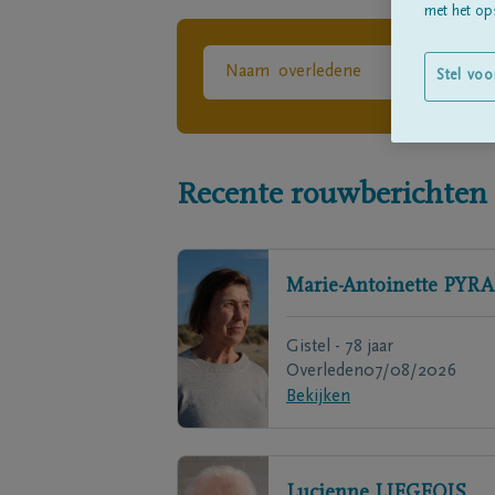
met het ops
Stel voo
Recente rouwberichten
Marie-Antoinette
PYRA
Gistel - 78 jaar
Overleden
07/08/2026
Bekijken
Lucienne
LIEGEOIS