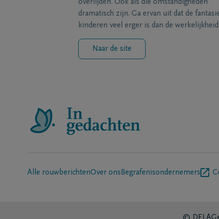
overlijden. Ook als die omstandigheden
dramatisch zijn. Ga ervan uit dat de fantasi
kinderen veel erger is dan de werkelijkheid
Naar de site
Alle rouwberichten
Over ons
Begrafenisondernemers
C
© DELA
Ge