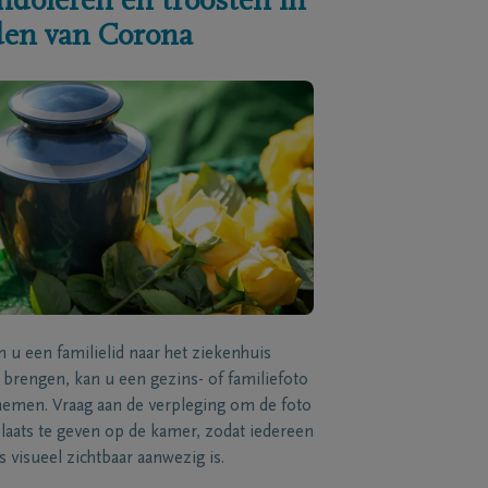
ndoleren en troosten in
jden van Corona
n u een familielid naar het ziekenhuis
brengen, kan u een gezins- of familiefoto
men. Vraag aan de verpleging om de foto
laats te geven op de kamer, zodat iedereen
s visueel zichtbaar aanwezig is.