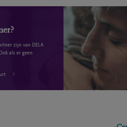
mer?
rtner zijn van DELA
Ook als er geen
urt