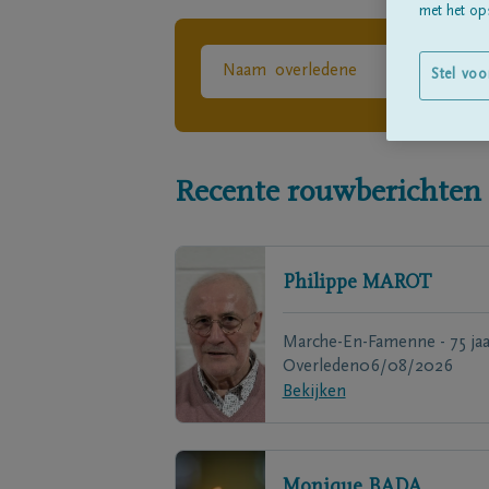
met het ops
Stel voo
Recente rouwberichten
Philippe
MAROT
Marche-En-Famenne - 75 jaa
Overleden
06/08/2026
Bekijken
Monique
BADA