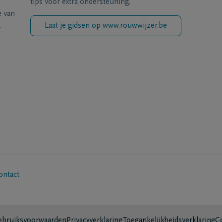
tips voor extra ondersteuning.
e van
.
Laat je gidsen op www.rouwwijzer.be
ontact
bruiksvoorwaarden
Privacyverklaring
Toegankelijkheidsverklaring
C