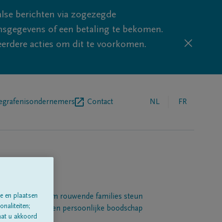
lse berichten via zogezegde
sgegevens of een betaling te bekomen.
eerdere acties om dit te voorkomen.
egrafenisondernemers
Contact
NL
FR
e en plaatsen
Een platform om rouwende families steun
naliteiten;
 betuigen met een persoonlijke boodschap
aat u akkoord