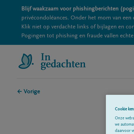
Blijf waakzaam voor phishingberichten (pogi
privécondoléances. Onder het mom van een c
Klik niet op verdachte links of bijlagen en 
Pogingen tot phishing en fraude vallen echter
← Vorige
Cookie ken
Onze websi
we automati
daarvoor v