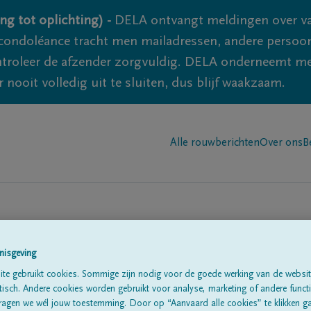
ng tot oplichting) -
DELA ontvangt meldingen over va
ondoléance tracht men mailadressen, andere persoon
controleer de afzender zorgvuldig. DELA onderneemt m
 nooit volledig uit te sluiten, dus blijf waakzaam.
Alle rouwberichten
Over ons
B
nisgeving
te gebruikt cookies. Sommige zijn nodig voor de goede werking van de websit
sch. Andere cookies worden gebruikt voor analyse, marketing of andere functio
te
ragen we wél jouw toestemming. Door op “Aanvaard alle cookies” te klikken g