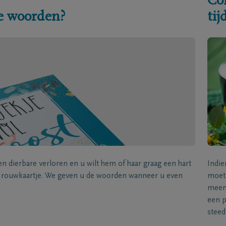
Co
e woorden?
ti
een dierbare verloren en u wilt hem of haar graag een hart
Indie
k rouwkaartje. We geven u de woorden wanneer u even
moet 
meene
een p
steed