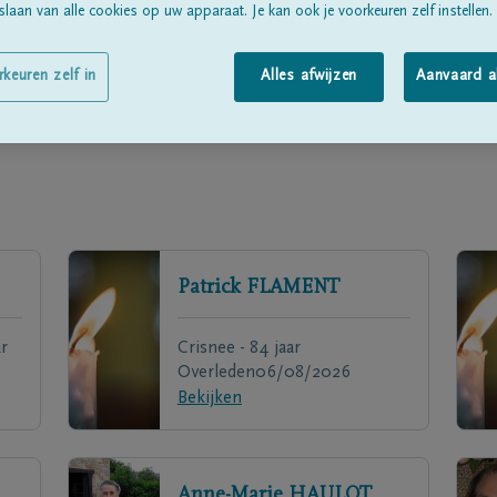
laan van alle cookies op uw apparaat. Je kan ook je voorkeuren zelf instellen.
rkeuren zelf in
Alles afwijzen
Aanvaard a
Patrick
FLAMENT
r
Crisnee - 84 jaar
Overleden
06/08/2026
Bekijken
Anne-Marie
HAULOT