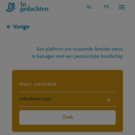
NL
FR
← Vorige
Een platform om rouwende families steun
te betuigen met een persoonlijke boodschap
×
Zoek