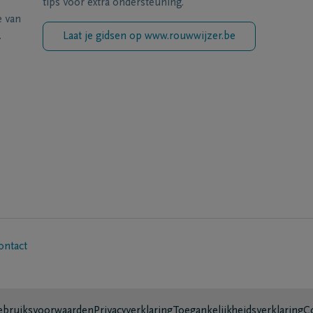
tips voor extra ondersteuning.
e van
.
Laat je gidsen op www.rouwwijzer.be
ontact
bruiksvoorwaarden
Privacyverklaring
Toegankelijkheidsverklaring
C