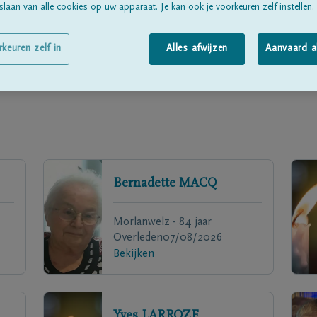
laan van alle cookies op uw apparaat. Je kan ook je voorkeuren zelf instellen.
rkeuren zelf in
Alles afwijzen
Aanvaard a
Bernadette
MACQ
Morlanwelz - 84 jaar
Overleden
07/08/2026
Bekijken
Yves
LARROZE