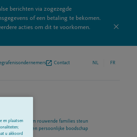
lse berichten via zogezegde
sgegevens of een betaling te bekomen.
eerdere acties om dit te voorkomen.
egrafenisondernemers
Contact
NL
FR
e en plaatsen
Een platform om rouwende families steun
naliteiten;
 betuigen met een persoonlijke boodschap
aat u akkoord