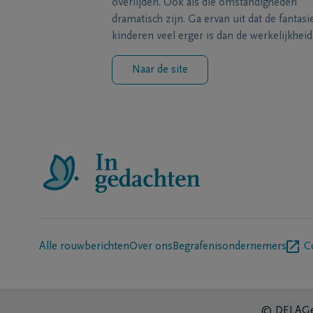
overlijden. Ook als die omstandigheden
dramatisch zijn. Ga ervan uit dat de fantasi
kinderen veel erger is dan de werkelijkheid
Naar de site
Alle rouwberichten
Over ons
Begrafenisondernemers
C
© DELA
Ge