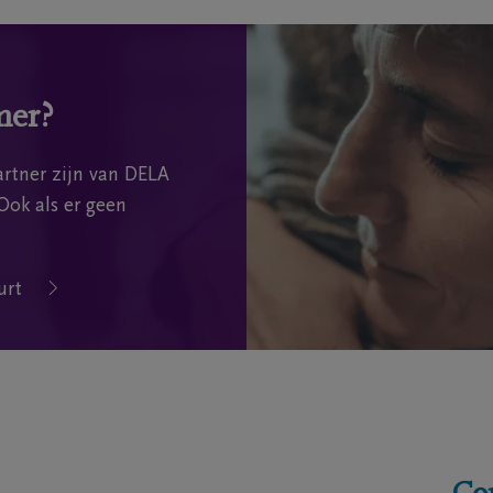
mer?
rtner zijn van DELA
Ook als er geen
urt