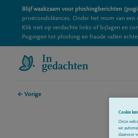
Blijf waakzaam voor phishingberichten (pogi
privécondoléances. Onder het mom van een c
Klik niet op verdachte links of bijlagen en 
Pogingen tot phishing en fraude vallen echter
← Vorige
Cookie ken
Onze websi
we automati
daarvoor v