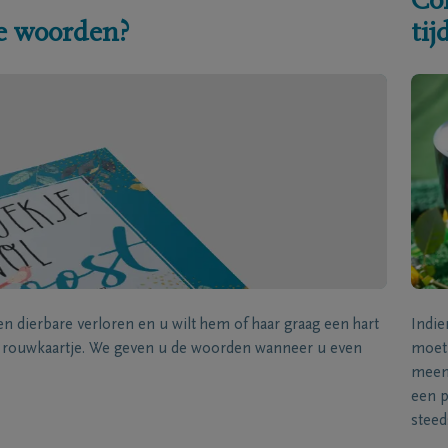
Co
e woorden?
ti
een dierbare verloren en u wilt hem of haar graag een hart
Indie
k rouwkaartje. We geven u de woorden wanneer u even
moet 
meene
een p
steed