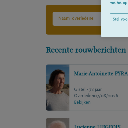
met het ops
Stel voo
Recente rouwberichten
Marie-Antoinette
PYRA
Gistel - 78 jaar
Overleden
07/08/2026
Bekijken
Lucienne
LIEGEOIS