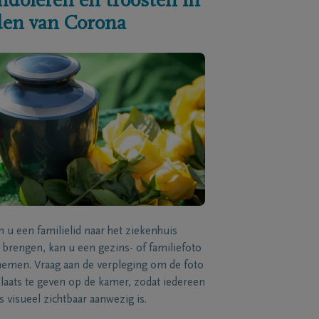
ndoleren en troosten in
jden van Corona
n u een familielid naar het ziekenhuis
brengen, kan u een gezins- of familiefoto
men. Vraag aan de verpleging om de foto
laats te geven op de kamer, zodat iedereen
s visueel zichtbaar aanwezig is.