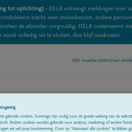
ng tot oplichting) -
DELA ontvangt meldingen over va
ondoléance tracht men mailadressen, andere persoon
controleer de afzender zorgvuldig. DELA onderneemt m
 nooit volledig uit te sluiten, dus blijf waakzaam.
Alle rouwberichten
Over ons
B
nisgeving
te gebruikt cookies. Sommige zijn nodig voor de goede werking van de websit
sch. Andere cookies worden gebruikt voor analyse, marketing of andere functio
te
ragen we wél jouw toestemming. Door op “Aanvaard alle cookies” te klikken g