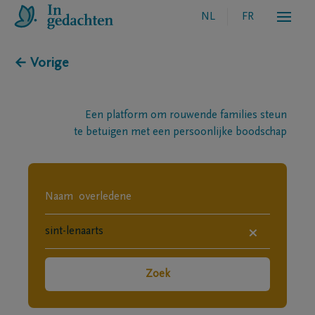
NL
FR
← Vorige
Een platform om rouwende families steun
te betuigen met een persoonlijke boodschap
×
Zoek