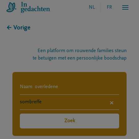
NL
FR
← Vorige
Een platform om rouwende families steun
te betuigen met een persoonlijke boodschap
×
Zoek