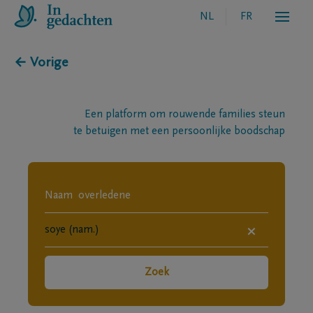
NL
FR
← Vorige
Een platform om rouwende families steun
te betuigen met een persoonlijke boodschap
×
Zoek