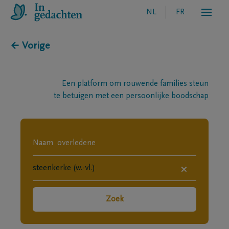
NL
FR
← Vorige
Een platform om rouwende families steun
te betuigen met een persoonlijke boodschap
×
Zoek