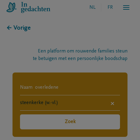
NL
FR
← Vorige
Een platform om rouwende families steun
te betuigen met een persoonlijke boodschap
×
Zoek