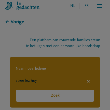
NL
FR
← Vorige
Een platform om rouwende families steun
te betuigen met een persoonlijke boodschap
×
Zoek