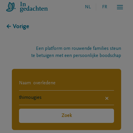
NL
FR
← Vorige
Een platform om rouwende families steun
te betuigen met een persoonlijke boodschap
×
Zoek