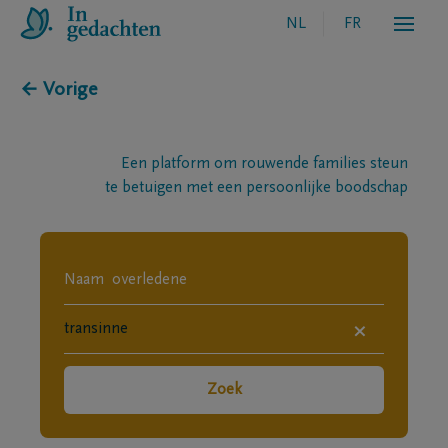
NL
FR
← Vorige
Een platform om rouwende families steun
te betuigen met een persoonlijke boodschap
×
Zoek