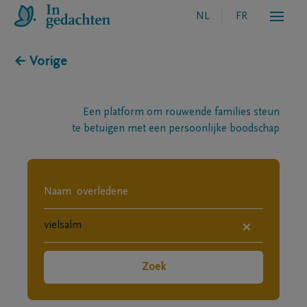
NL
FR
← Vorige
Een platform om rouwende families steun
te betuigen met een persoonlijke boodschap
×
Zoek