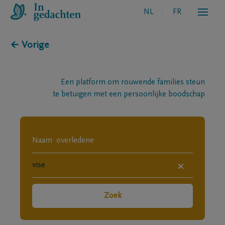
NL
FR
← Vorige
Een platform om rouwende families steun
te betuigen met een persoonlijke boodschap
×
Zoek