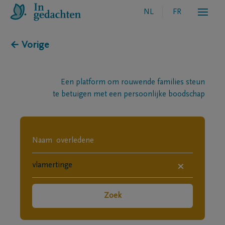
NL
FR
← Vorige
Een platform om rouwende families steun
te betuigen met een persoonlijke boodschap
×
Zoek