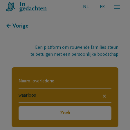
NL
FR
← Vorige
Een platform om rouwende families steun
te betuigen met een persoonlijke boodschap
×
Zoek