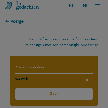
NL
FR
← Vorige
Een platform om rouwende families steun
te betuigen met een persoonlijke boodschap
×
Zoek