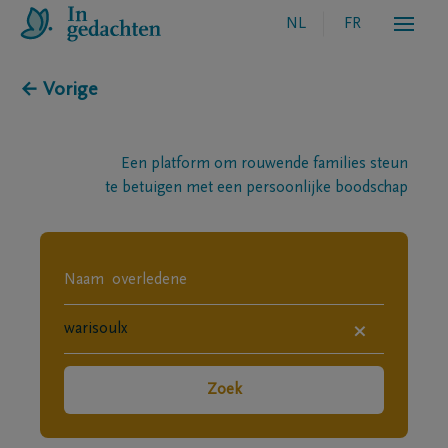
NL
FR
← Vorige
Een platform om rouwende families steun
te betuigen met een persoonlijke boodschap
×
Zoek