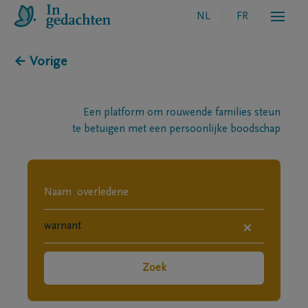
NL
FR
← Vorige
Een platform om rouwende families steun
te betuigen met een persoonlijke boodschap
×
Zoek