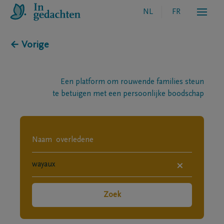
NL
FR
← Vorige
Een platform om rouwende families steun
te betuigen met een persoonlijke boodschap
×
Zoek