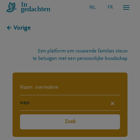
NL
FR
← Vorige
Een platform om rouwende families steun
te betuigen met een persoonlijke boodschap
×
Zoek