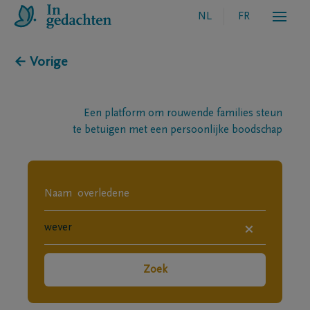
NL
FR
← Vorige
Een platform om rouwende families steun
te betuigen met een persoonlijke boodschap
×
Zoek