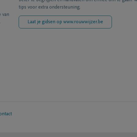
beter te begrijpen en handvaten om ermee om te gaan. Wi
tips voor extra ondersteuning.
e van
.
Laat je gidsen op www.rouwwijzer.be
ontact