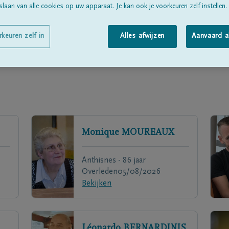
laan van alle cookies op uw apparaat. Je kan ook je voorkeuren zelf instellen.
rkeuren zelf in
Alles afwijzen
Aanvaard a
Monique
MOUREAUX
Anthisnes - 86 jaar
Overleden
05/08/2026
Bekijken
Léonardo
BERNARDINIS