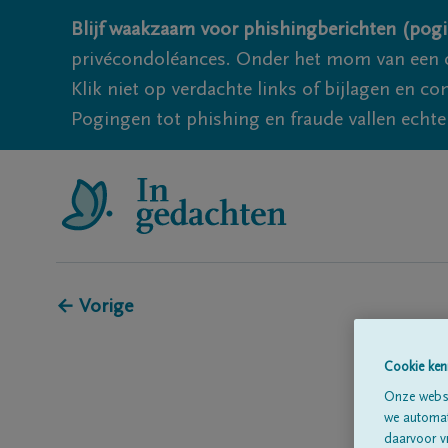
Blijf waakzaam voor phishingberichten (pogi
privécondoléances. Onder het mom van een c
Klik niet op verdachte links of bijlagen en 
Pogingen tot phishing en fraude vallen echter
← Vorige
Cookie ken
Onze websi
we automati
daarvoor v