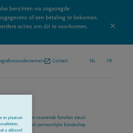
lse berichten via zogezegde
sgegevens of een betaling te bekomen.
eerdere acties om dit te voorkomen.
egrafenisondernemers
Contact
NL
FR
Een platform om rouwende families steun
e en plaatsen
naliteiten;
 betuigen met een persoonlijke boodschap
aat u akkoord