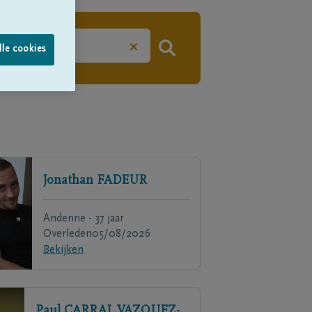
×
lle cookies
Jonathan
FADEUR
Andenne - 37 jaar
Overleden
05/08/2026
Bekijken
Paul
CARRAL VAZQUEZ-