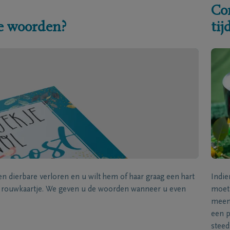
Co
e woorden?
ti
een dierbare verloren en u wilt hem of haar graag een hart
Indie
k rouwkaartje. We geven u de woorden wanneer u even
moet 
meene
een p
steed