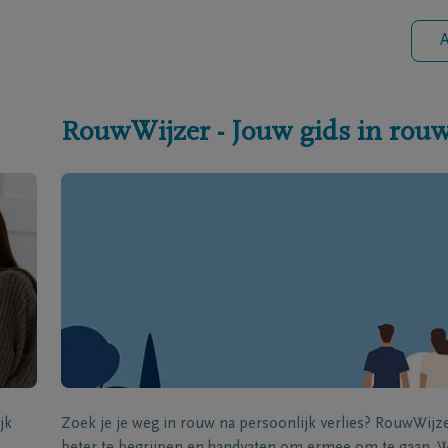
A
RouwWijzer - Jouw gids in rou
jk
Zoek je je weg in rouw na persoonlijk verlies? RouwWij