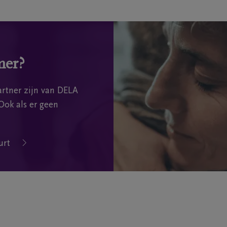
mer?
rtner zijn van DELA
Ook als er geen
urt