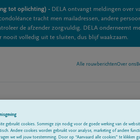
ng tot oplichting) -
DELA ontvangt meldingen over va
ondoléance tracht men mailadressen, andere persoon
controleer de afzender zorgvuldig. DELA onderneemt m
 nooit volledig uit te sluiten, dus blijf waakzaam.
Alle rouwberichten
Over ons
B
nisgeving
te gebruikt cookies. Sommige zijn nodig voor de goede werking van de websit
sch. Andere cookies worden gebruikt voor analyse, marketing of andere functio
te
ragen we wél jouw toestemming. Door op “Aanvaard alle cookies” te klikken g