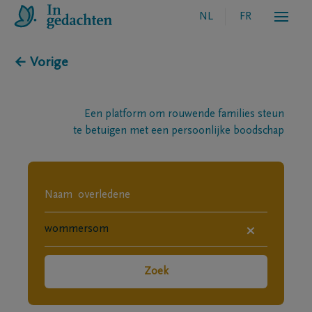
NL
FR
← Vorige
Een platform om rouwende families steun
te betuigen met een persoonlijke boodschap
×
Zoek